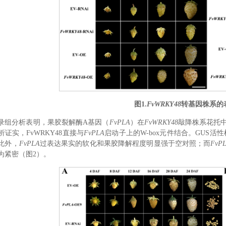
图1.
FvWRKY48
转基因株系的
录组分析表明，果胶裂解酶A基因（
FvPLA
）在
FvWRKY48
敲降株系花托中
析证实，FvWRKY48直接与
FvPLA
启动子上的W-box元件结合。GUS活
此外，
FvPLA
过表达果实的软化和果胶降解程度明显强于空对照；而
FvP
为紧密（图2）。