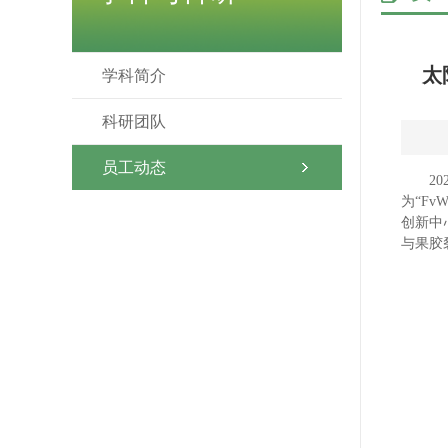
​
学科简介
科研团队
员工动态
2
为“FvWRK
创新中
与果胶