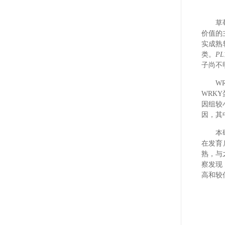
草
价值的
实成熟
类。
PL
子尚不
W
WRK
因组较
因，其
本
在发育
熟，与
察发现
高和较