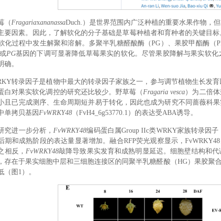
莓（
Fragaria
x
ananassa
Duch.）是世界范围内广泛种植的重要水果作物
主要因素。因此，了解软化的分子基础是草莓种植者和育种者的关键目标
软化过程中发生解聚和溶解。多聚半乳糖醛酸酶（PG）、果胶甲酯酶（P
或
PG
基因的下调可显著降低草莓果实的软化。尽管果胶降解与果实软化
明确。
RKY转录因子是植物中最大的转录因子家族之一，参与调节植物生长发
Y蛋白对果实软化调控的研究还比较少。野草莓（
Fragaria vesca
）为二倍体
小且已完成测序、生命周期短并易于转化，因此也成为研究不同蔷薇科果
中单拷贝基因
FvWRKY48
（FvH4_6g53770.1）的表达受ABA诱导。
研究进一步分析，
FvWRKY48
编码蛋白属Group IIc类WRKY家族
后期和成熟阶段的表达量显著增加。融合RFP荧光观察显示，FvWRKY4
之相反，
FvWRKY48
敲降导致果实发育和成熟明显延迟。细胞壁结构和代
，存在于果实细胞中层和三细胞连接区的同聚半乳糖醛酸（HG）果胶聚
低（图1）。