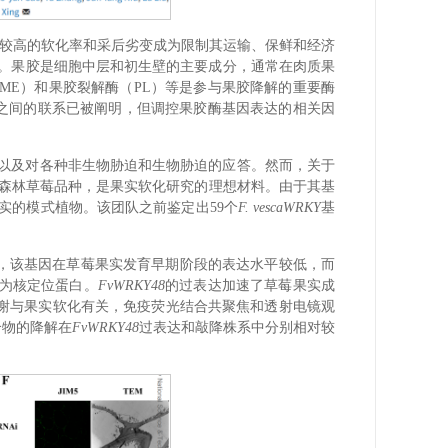
，但较高的软化率和采后劣变成为限制其运输、保鲜和经济
。果胶是细胞中层和初生壁的主要成分，通常在肉质果
ME）和果胶裂解酶（PL）等是参与果胶降解的重要酶
之间的联系已被阐明，但调控果胶酶基因表达的相关因
育以及对各种非生物胁迫和生物胁迫的应答。然而，关于
森林草莓品种，是果实软化研究的理想材料。由于其基
实的模式植物。该团队之前鉴定出59个
F. vesca
WRKY
基
转录因子，该基因在草莓果实发育早期阶段的表达水平较低，而
8为核定位蛋白。
FvWRKY48
的过表达加速了草莓果实成
谢与果实软化有关，免疫荧光结合共聚焦和透射电镜观
合物的降解在
FvWRKY48
过表达和敲降株系中分别相对较