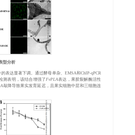
表型分析
的表达显著下调。通过酵母单杂、EMSA和ChIP-qPCR
性检测表明，该结合增强了
FvPLA
表达，果胶裂解酶活性
LA
敲降导致果实发育延迟，且果实细胞中层和三细胞连