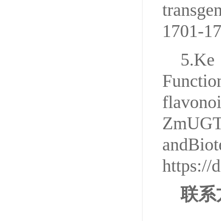
transge
1701-1
5.Ke
Functio
flavon
ZmUGT84
andBiot
https:/
联系