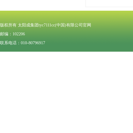
版权所有 太阳成集团tyc7111cc(中国)有限公司官网
邮编：102206
联系电话：010-80796917